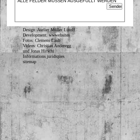
ALLE FELDER MÜSSEN AUSGEFÜLLT WERDEN
Design: Atelier Müller Lütolf
Development: wwwebsites
Fotos: Clemens Laub
Videos: Christian Anderegg
und Jonas Hirschi
Informations juridiques
sitemap